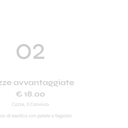
02
zze avvantaggiate
€ 18.00
Cozze,
Il Convivio
sto di basilico con patate e fagiolini