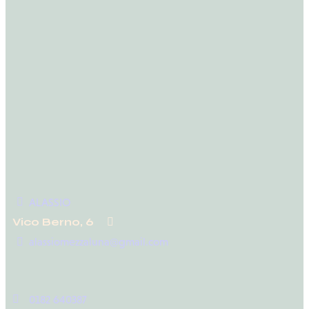
ALASSIO
Vico Berno, 6
alassiomezzaluna@gmail.com
0182 640387