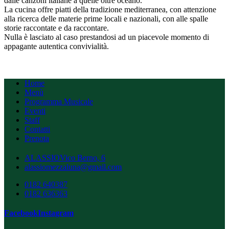
dalle canzoni italiane a quelle oltre oceano.
La cucina offre piatti della tradizione mediterranea, con attenzione
alla ricerca delle materie prime locali e nazionali, con alle spalle
storie raccontate e da raccontare.
Nulla è lasciato al caso prestandosi ad un piacevole momento di
appagante autentica convivialità.
Home
Menù
Programma Musicale
Eventi
Staff
Contatti
Prenota
ALASSIO
Vico Berno, 6
alassiomezzaluna@gmail.com
0182 640387
0182 636363
Facebook
Instagram